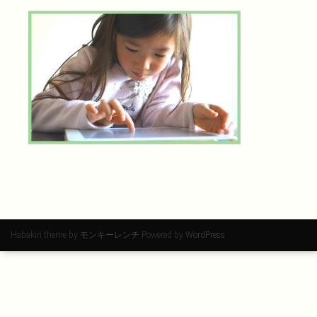
Habakiri theme by
モンキーレンチ
Powered by
WordPress