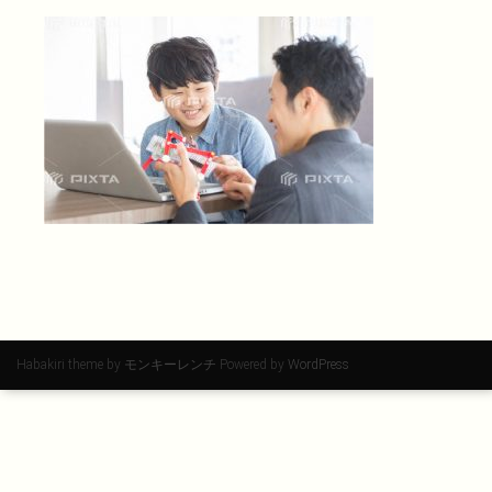
Habakiri theme by
モンキーレンチ
Powered by
WordPress