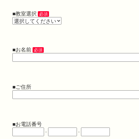
■教室選択
必須
■お名前
必須
■ご住所
■お電話番号
-
-