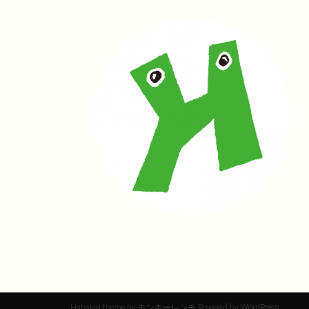
Habakiri theme by
モンキーレンチ
Powered by
WordPress