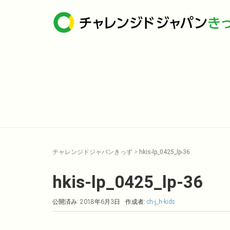
チャレンジドジャパンきっず
>
hkis-lp_0425_lp-36
hkis-lp_0425_lp-36
公開済み: 2018年6月3日
作成者:
ch-j_h-kids