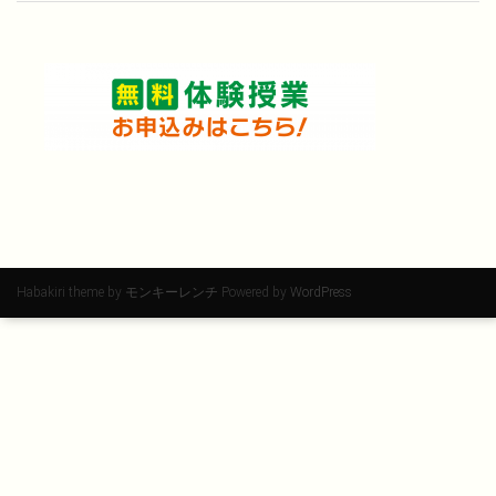
Habakiri theme by
モンキーレンチ
Powered by
WordPress